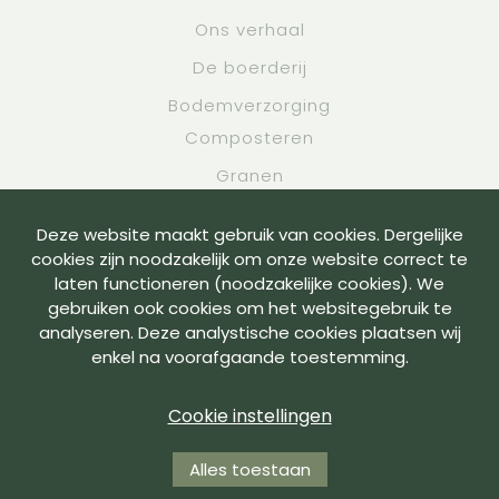
Ons verhaal
De boerderij
Bodemverzorging
Composteren
Granen
Academy
Deze website maakt gebruik van cookies. Dergelijke
Contact
cookies zijn noodzakelijk om onze website correct te
laten functioneren (noodzakelijke cookies). We
gebruiken ook cookies om het websitegebruik te
Voorwaarden
analyseren. Deze analystische cookies plaatsen wij
enkel na voorafgaande toestemming.
Privacybeleid
Cookies
Cookie instellingen
Made by Grafica
Alles toestaan