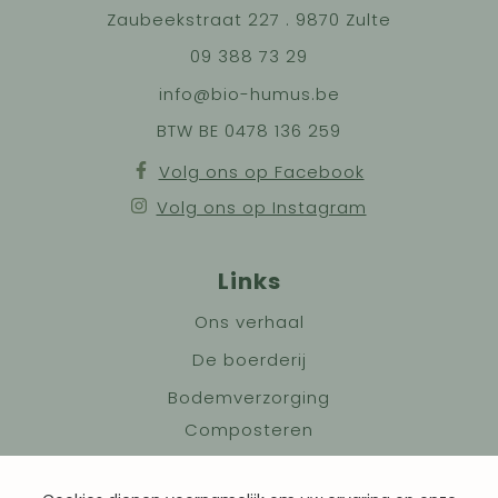
Zaubeekstraat 227 . 9870 Zulte
09 388 73 29
info@bio-humus.be
BTW BE 0478 136 259
Volg ons op Facebook
Volg ons op Instagram
Links
Ons verhaal
De boerderij
Bodemverzorging
Composteren
Granen