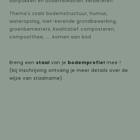
aanpakken en bodemkwaliteit verbeteren.
Thema's zoals bodemstructuur, humus,
wateropslag, niet-kerende grondbewerking,
groenbemesters, kwalitatief composteren,
compostthee, .... komen aan bod
Breng een
staal
van je
bodemprofiel
mee !
(bij inschrijving ontvang je meer details over de
wijze van staalname)