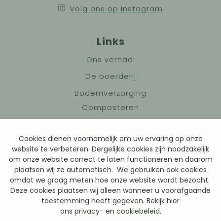
Volg ons op Instagram
Links
Ons verhaal
De boerderij
Bodemverzorging
Composteren
Granen
Cookies dienen voornamelijk om uw ervaring op onze
Academy
website te verbeteren. Dergelijke cookies zijn noodzakelijk
Contact
om onze website correct te laten functioneren en daarom
plaatsen wij ze automatisch. We gebruiken ook cookies
omdat we graag meten hoe onze website wordt bezocht.
Deze cookies plaatsen wij alleen wanneer u voorafgaande
Voorwaarden
toestemming heeft gegeven. Bekijk hier
ons
privacy-
en
cookiebeleid
.
Privacybeleid